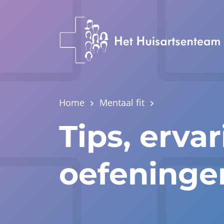
Home
Mentaal fit
Tips, erva
oefeninge