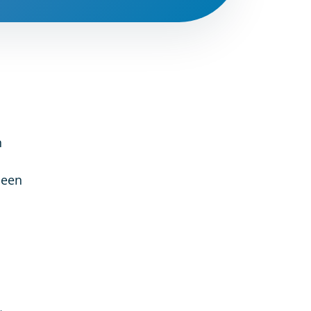
n
 een