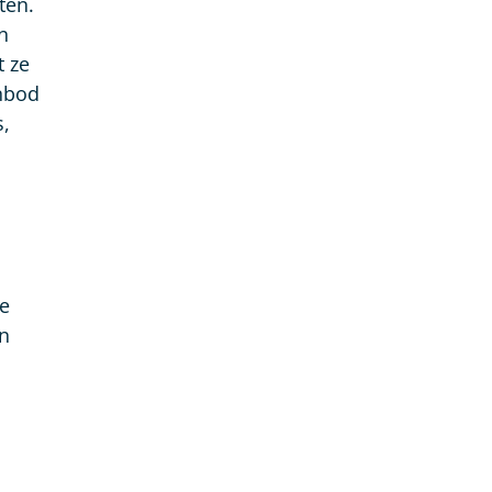
ten.
n
t ze
anbod
s,
te
en