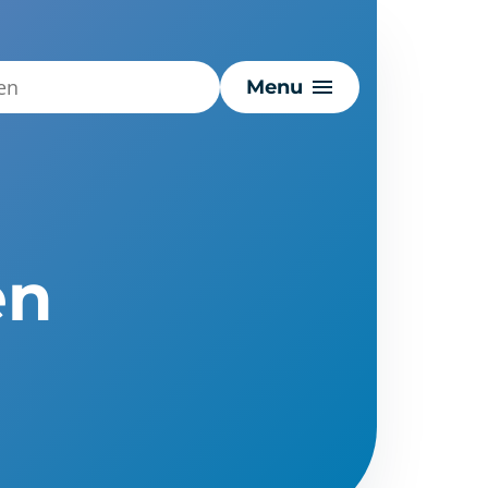
Menu
en