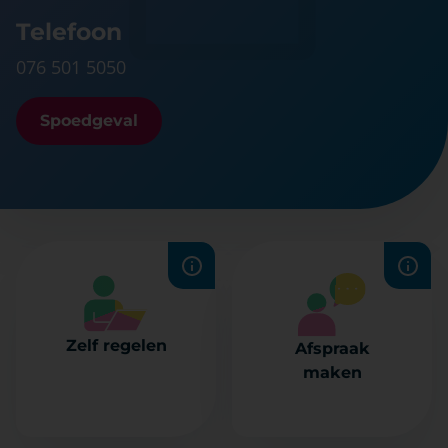
Telefoon
076 501 5050
Spoedgeval
Recepten
Plan snel en
aanvragen,
eenvoudig een
Zelf regelen
Afspraak
uitslagen
afspraak online.
maken
bekijken,
berichten sturen
en meer.