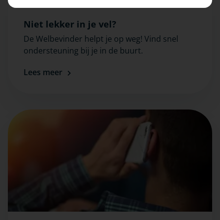
Niet lekker in je vel?
De Welbevinder helpt je op weg! Vind snel
ondersteuning bij je in de buurt.
Lees meer