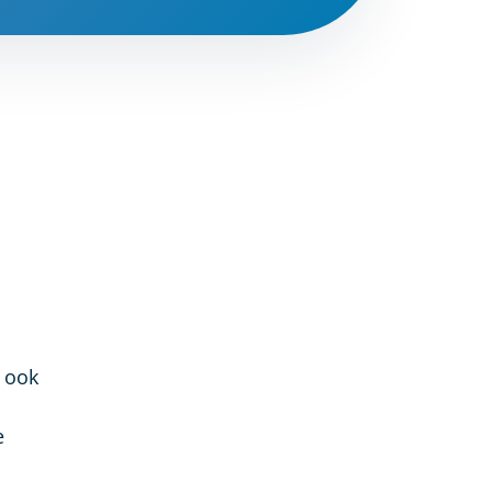
s ook
e