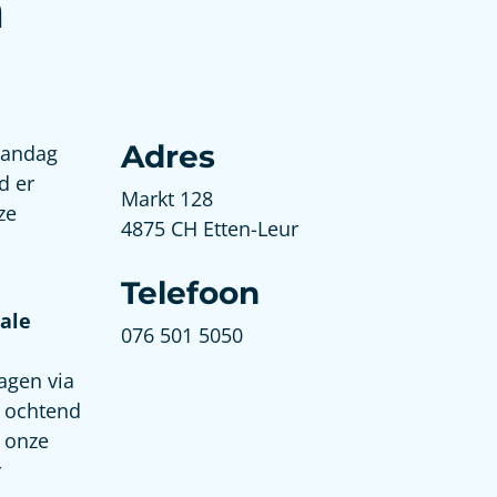
m
Adres
aandag
d er
Markt 128
ze
4875 CH Etten-Leur
Telefoon
tale
076 501 5050
agen via
e ochtend
a onze
r