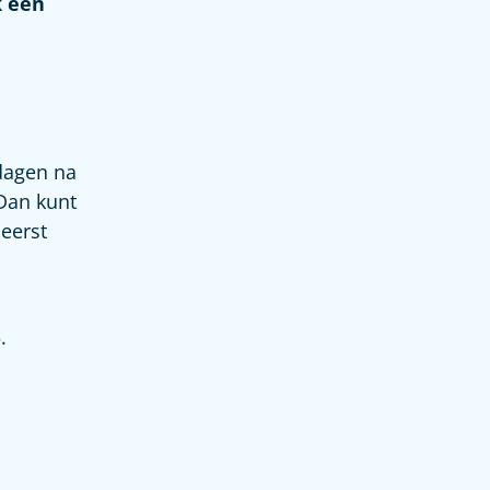
 een
dagen na
Dan kunt
 eerst
.