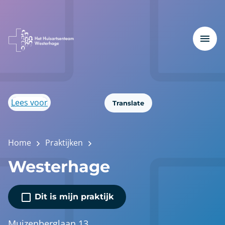
Lees voor
Translate
Home
Praktijken
Westerhage
Dit is mijn praktijk
Muizenberglaan 13