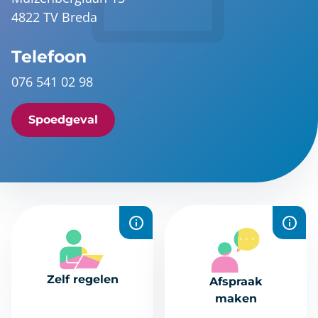
4822 TV Breda
Telefoon
076 541 02 98
Spoedgeval
Recepten
Plan snel en
aanvragen,
eenvoudig een
Zelf regelen
Afspraak
uitslagen
afspraak online.
maken
bekijken,