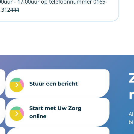
00uur - 17.00uur op telefoonnummer 0165-
312444
Stuur een bericht
Start met Uw Zorg
Al
online
bi