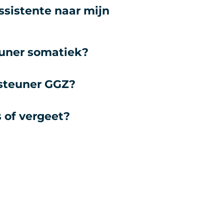
sistente naar mijn
euner somatiek?
rsteuner GGZ?
s of vergeet?