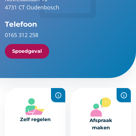
4731 CT Oudenbosch
Telefoon
0165 312 258
Spoedgeval
Recepten
Plan snel en
aanvragen,
eenvoudig een
Zelf regelen
Afspraak
uitslagen
afspraak online.
maken
bekijken,