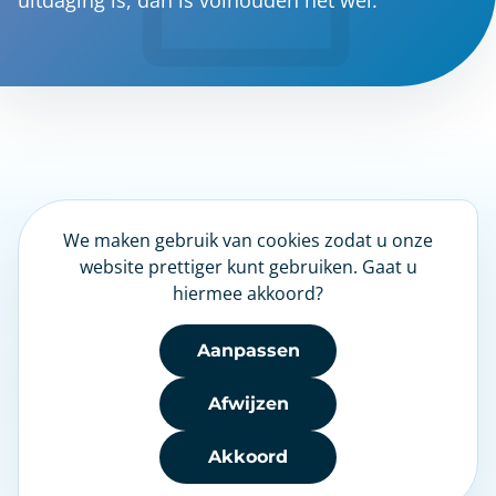
uitdaging is, dan is volhouden het wel.
We maken gebruik van cookies zodat u onze
LinkedIn
website prettiger kunt gebruiken. Gaat u
hiermee akkoord?
Nieuwsbrief
Aanpassen
Afwijzen
Akkoord
Disclaimer
|
NHG
|
Heeft u een klacht?
|
Privacy
|